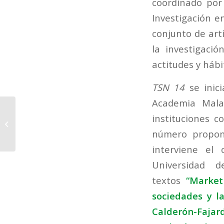
coordinado po
Investigación en
conjunto de art
la investigació
actitudes y hábi
TSN 14
se inic
Academia Malag
TSN. Revista de
instituciones c
Estudios
Internacionales
número propone
publica su número
interviene el
trece en formato...
Universidad 
textos
“Market
sociedades y la
Calderón-Fajar