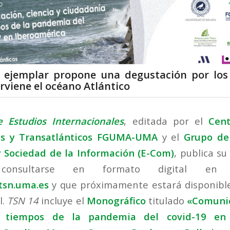
el ejemplar propone una degustación por los
erviene el océano Atlántico
e Estudios Internacionales
, editada por el
Cent
os y Transatlánticos FGUMA-UMA
y el
Grupo de
 Sociedad de la Información (E-Com)
,
publica su
onsultarse en formato digital en l
tsn.uma.es
y que próximamente estará disponibl
l.
TSN 14
incluye el
Monográfico
titulado
«Comunic
 tiempos de la pandemia del covid-19 en 