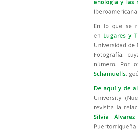
enología y las
Iberoamericana 
En lo que se r
en
Lugares y T
Universidad de 
Fotografía, c
número. Por o
Schamuells
, ge
De aquí y de al
University (Nu
revisita la rel
Silvia Álvarez
Puertorriqueña d