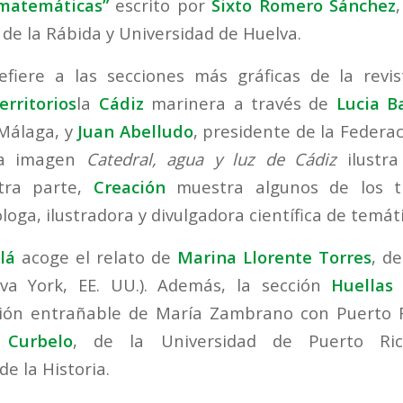
 matemáticas”
escrito por
Sixto Romero Sánchez
de la Rábida y Universidad de Huelva.
efiere a las secciones más gráficas de la revi
erritorios
la
Cádiz
marinera a través de
Lucia B
Málaga, y
Juan Abelludo
, presidente de la Federa
uya imagen
Catedral, agua y luz de Cádiz
ilustra
tra parte,
Creación
muestra algunos de los 
óloga, ilustradora y divulgadora científica de temát
lá
acoge el relato de
Marina Llorente Torres
, d
eva York, EE. UU.). Además, la sección
Huellas 
ación entrañable de María Zambrano con Puerto 
 Curbelo
, de la Universidad de Puerto Ri
e la Historia.