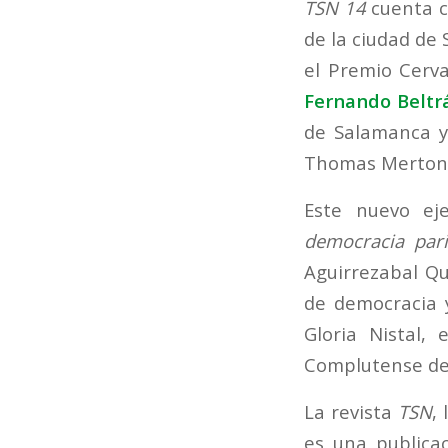
TSN 14
cuenta 
de la ciudad de S
el Premio Cerv
Fernando Beltrá
de Salamanca y 
Thomas Merton S
Este nuevo ej
democracia pari
Aguirrezabal Qu
de democracia 
Gloria Nistal,
Complutense de
La revista
TSN
,
es una publicac