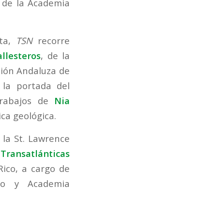
, de la Academia
sta,
TSN
recorre
allesteros
, de la
ción Andaluza de
 la portada del
trabajos de
Nia
ica geológica.
e la St. Lawrence
Transatlánticas
Rico, a cargo de
co y Academia