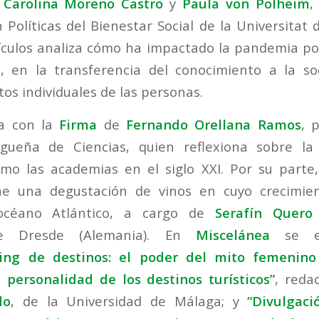
r
Carolina Moreno Castro
y
Paula von Polheim
,
 Políticas del Bienestar Social de la Universitat 
ículos analiza cómo ha impactado la pandemia p
n, en la transferencia del conocimiento a la s
tos individuales de las personas.
ia con la
Firma
de
Fernando Orellana Ramos
, 
ueña de Ciencias, quien reflexiona sobre la 
omo las academias en el siglo XXI. Por su parte
 una degustación de vinos en cuyo crecimien
 océano Atlántico, a cargo de
Serafín Quero 
de Dresde (Alemania). En
Miscelánea
se e
ing de destinos: el poder del mito femenino
 personalidad de los destinos turísticos”
, reda
do
, de la Universidad de Málaga; y
“Divulgació