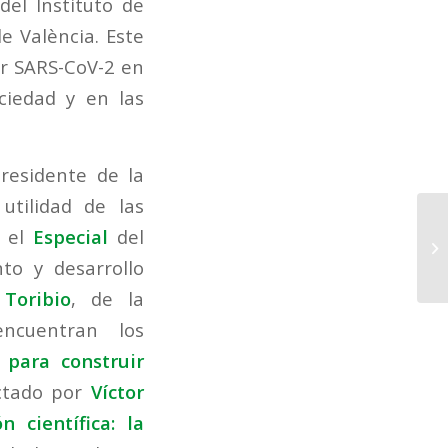
 del Instituto de
de València. Este
or SARS-CoV-2 en
ociedad y en las
presidente de la
utilidad de las
, el
Especial
del
to y desarrollo
Toribio
, de la
ncuentran los
 para construir
ctado por
Víctor
n científica: la