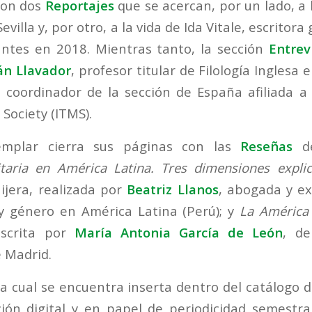
con dos
Reportajes
que se acercan, por un lado, a 
evilla y, por otro, a la vida de Ida Vitale, escrito
antes en 2018. Mientras tanto, la sección
Entrev
n Llava­dor
, profesor titular de Filología Inglesa 
coordinador de la sección de España afiliada a 
ociety (ITMS).
emplar cierra sus páginas con las
Reseñas
de
taria en América Latina. Tres dimensiones explic
ijera, realizada por
Beatriz Llanos
, abogada y e
y género en América Latina (Perú); y
La América
 escrita por
María Antonia García de León
, de
 Madrid.
 la cual se encuentra inserta dentro del catálogo 
ión digital y en papel de periodicidad semestra