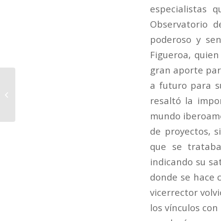
especialistas 
Observatorio d
poderoso y sen
Figueroa, quie
gran aporte par
El productor y director
a futuro para s
de cine Andrew
resaltó la impo
Hernández imparte un
taller organizado...
mundo iberoamer
de proyectos, s
que se trataba
indicando su sat
donde se hace c
vicerrector volv
los vínculos con