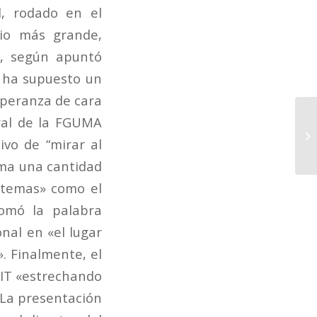
l, rodado en el
pio más grande,
», según apuntó
 ha supuesto un
speranza de cara
eral de la FGUMA
ivo de “mirar al
rma una cantidad
e temas» como el
tomó la palabra
onal en «el lugar
. Finalmente, el
CEIT «estrechando
. La presentación