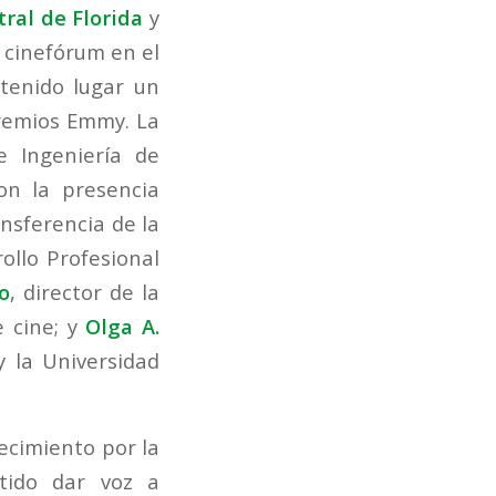
ral de Florida
y
 cinefórum en el
tenido lugar un
remios Emmy. La
e Ingeniería de
on la presencia
ansferencia de la
ollo Profesional
o
, director de la
e cine; y
Olga A.
y la Universidad
ecimiento por la
tido dar voz a