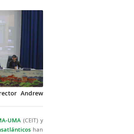
rector Andrew
UMA-UMA
(CEIT) y
satlánticos
han