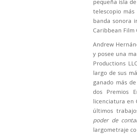
pequeña isla de
telescopio más
banda sonora i
Caribbean Film 
Andrew Hernánde
y posee una mae
Productions LLC
largo de sus má
ganado más de t
dos Premios E
licenciatura en 
últimos trabaj
poder de contar
largometraje co