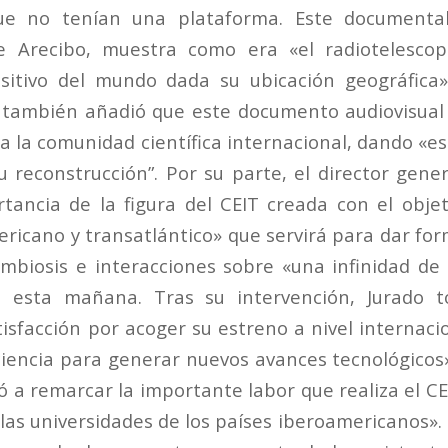
que no tenían una plataforma. Este documenta
e Arecibo, muestra como era «el radiotelesco
sitivo del mundo dada su ubicación geográfica
n también añadió que este documento audiovisual
a la comunidad científica internacional, dando «e
u reconstrucción”. Por su parte, el director gen
rtancia de la figura del CEIT creada con el objet
icano y transatlántico» que servirá para dar fo
imbiosis e interacciones sobre «una infinidad d
 esta mañana. Tras su intervención, Jurado 
isfacción por acoger su estreno a nivel internaci
iencia para generar nuevos avances tecnológicos»
ió a remarcar la importante labor que realiza el 
 las universidades de los países iberoamericanos»