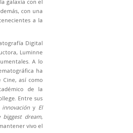
a galaxia con el
además, con una
enecientes a la
tografía Digital
ductora, Luminne
cumentales. A lo
nematográfica ha
e Cine, así como
cadémico de la
ollege. Entre sus
 innovación
y
El
 biggest dream
,
mantener vivo el