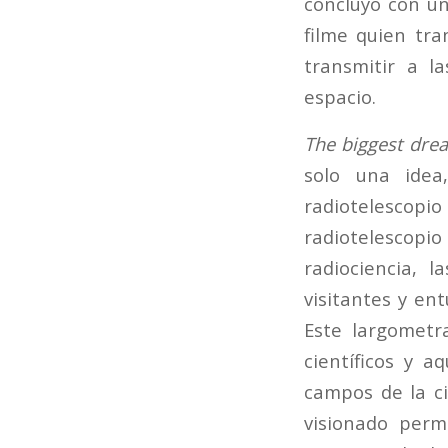
concluyó con un
filme quien tra
transmitir a l
espacio.
The biggest dre
solo una idea
radiotelescopio
radiotelescopi
radiociencia,
visitantes y en
Este largometr
científicos y a
campos de la ci
visionado perm