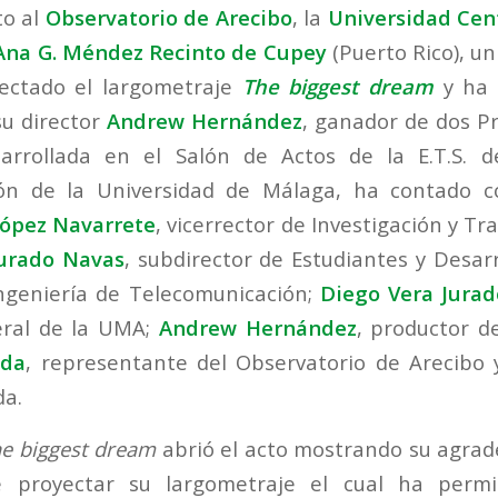
to al
Observatorio de Arecibo
, la
Universidad Cent
Ana G. Méndez Recinto de Cupey
(Puerto Rico), un
ectado el largometraje
The biggest dream
y ha 
u director
Andrew Hernández
, ganador de dos P
sarrollada en el Salón de Actos de la E.T.S. d
ón de la Universidad de Málaga, ha contado c
ópez Navarrete
, vicerrector de Investigación y Tr
Jurado Navas
, subdirector de Estudiantes y Desarr
 Ingeniería de Telecomunicación;
Diego Vera Jurad
ral de la UMA;
Andrew Hernández
, productor d
nda
, representante del Observatorio de Arecibo 
da.
e biggest dream
abrió el acto mostrando su agrad
e proyectar su largometraje el cual ha permi