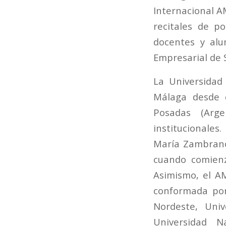
Internacional A
recitales de p
docentes y alu
Empresarial de 
La Universidad
Málaga desde 
Posadas (Arg
institucionales
María Zambrano
cuando comienz
Asimismo, el A
conformada por
Nordeste, Univ
Universidad N