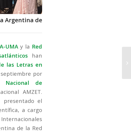
ea Argentina de
UMA-UMA
y la
Red
tlánticos
han
de las Letras en
 septiembre por
d Nacional de
acional AMZET.
 presentado el
ntífica, a cargo
 Internacionales
entina de la Red