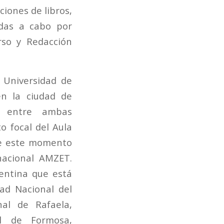
iones de libros,
adas a cabo por
rso y Redacción
 Universidad de
n la ciudad de
o entre ambas
o focal del Aula
de este momento
nacional AMZET.
entina que está
ad Nacional del
nal de Rafaela,
al de Formosa,