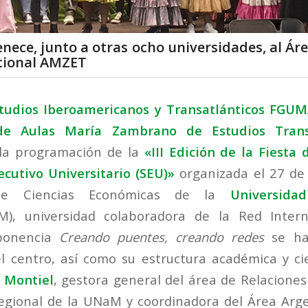
ece, junto a otras ocho universidades, al Ár
acional AMZET
studios Iberoamericanos y Transatlánticos FG
 de Aulas María Zambrano de Estudios Transa
 la programación de la
«III Edición de la Fiesta 
ecutivo Universitario (SEU)»
organizada el 27 de
de Ciencias Económicas de la
Universida
), universidad colaboradora de la Red Intern
ponencia
Creando puentes, creando redes
se ha
 centro, así como su estructura académica y cie
n Montiel
, gestora general del área de Relaciones
egional de la UNaM y coordinadora del Área Arg