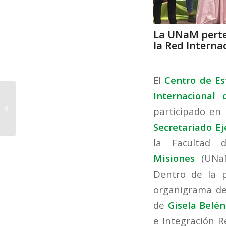
La UNaM perten
la Red Intern
El
Centro de E
Olga Figueroa,
Internacional
coordinadora del área
participado en
Puerto Rico-Estados
Unidos de la Red
Secretariado Ej
Internacional...
la Facultad 
Misiones
(UNaM
Dentro de la 
organigrama del
de
Gisela Belé
e Integración R